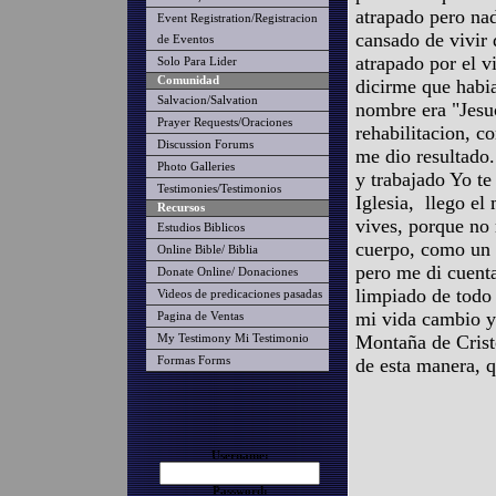
atrapado pero na
Event Registration/Registracion
cansado de vivir 
de Eventos
atrapado por el 
Solo Para Lider
Comunidad
dicirme que habi
Salvacion/Salvation
nombre era "Jesuc
Prayer Requests/Oraciones
rehabilitacion, c
Discussion Forums
me dio resultado.
Photo Galleries
y trabajado Yo te
Testimonies/Testimonios
Iglesia, llego el
Recursos
vives, porque no 
Estudios Biblicos
cuerpo, como un 
Online Bible/ Biblia
pero me di cuenta
Donate Online/ Donaciones
limpiado de tod
Videos de predicaciones pasadas
mi vida cambio y
Pagina de Ventas
Montaña de Cristo
My Testimony Mi Testimonio
Formas Forms
de esta manera, q
Username:
Password: