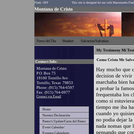
Flash: OFF
This site is designed for use with Macromedia Flas
Montana de Cristo
Verso del Dia
Weather
Salvacion/Salvation
My Testimony Mi Tes
Como Cristo Me Salv
Contact Info:
Montana de Cristo
Hay mucho que co
P.O. Box 75
decision de vivir
19100 Tornillo Ave
marchaba bien ha
Tornillo, Texas 79853
Phone: (915) 764-6597
a probar la famo
Fax: (915) 764-6977
frequentaba los 
Contact via Email
como si estuviera
tiempo me iba hac
Home
cuando yo quisie
Nuestra Declaración
no podia dejar la
Pastor's Update/Carta del Pastor
nada nomas que l
Event Calendar/
pensando que con 
Eventos,Calendario