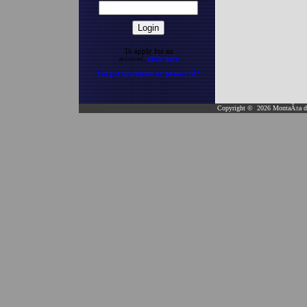
To apply for an
account,
click here
Forgot username or password?
Copyright © 2026 MontaÃ±a de 